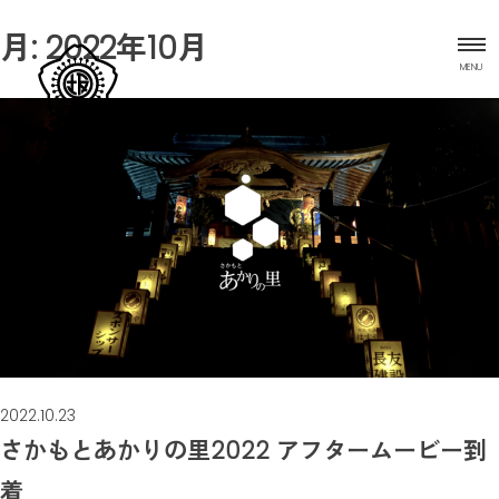
Skip
月:
2022年10月
to
MENU
content
プロジェクトについて
お知らせ
さかもとの行事
さかもと村マップ
2022.10.23
さかもとあかりの里2022 アフタームービー到
着